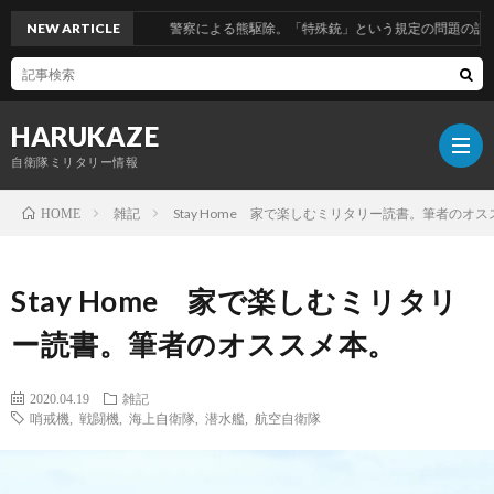
NEW ARTICLE
警察による熊駆除。「特殊銃」という規定の問題の話。
HARUKAZE
自衛隊ミリタリー情報
雑記
Stay Home 家で楽しむミリタリー読書。筆者のオ
HOME
筆
Stay Home 家で楽しむミリタリ
者
ー読書。筆者のオススメ本。
プ
2020.04.19
雑記
哨戒機
,
戦闘機
,
海上自衛隊
,
潜水艦
,
航空自衛隊
ロ
ブ