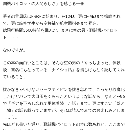
闘機パイロットの人間らしさ」を感じる一冊。
著者の菅原氏はF-86Fに始まり、F-104J、更にF-4EJまで操縦され
て、更に航空学生から空将補で航空団指令まで昇進。
総飛行時間5500時間を飛んだ、まさに空の男・戦闘機パイロッ
ト・・・
なのですが。
この本の面白いところは、そんな空の男の「やっちまった」体験
談、書名にもなっている「ナイショ話」を惜しげもなく記してくれ
ていること。
抜かなきゃいけないセーフティピンを抜き忘れて、こっそり誤魔化
したけどバレて大目玉をくらったというような話から、なんとF-86
で「ギアを下ろし忘れて胴体着陸した話」まで。更にすごい「落と
し物」の話も載っていますが、それは読んでみてのお楽しみとしま
しょう。
先ほども書いた通り、戦闘機パイロットの本は数あれど、ここまで