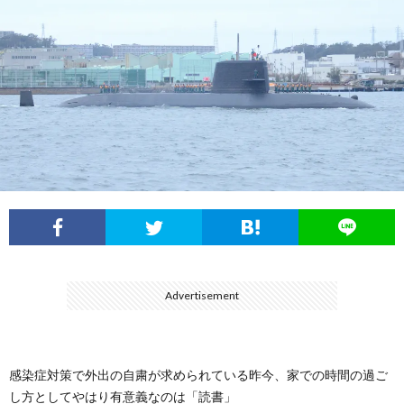
フ
ル
展
ィ
ー
航
ー
イ
空
ル
ン
自
パ
衛
ル
隊
陸
Advertisement
ス
上
自
感染症対策で外出の自粛が求められている昨今、家での時間の過ご
し方としてやはり有意義なのは「読書」
衛
海