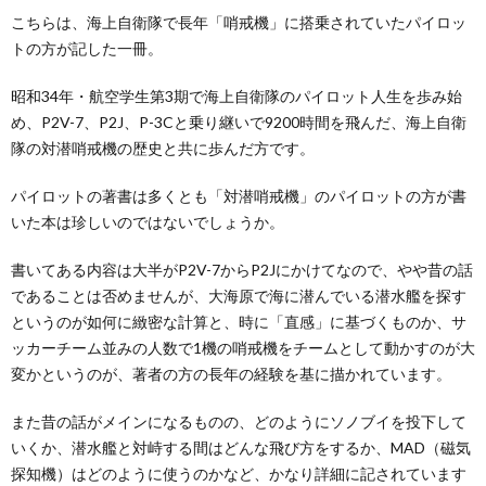
こちらは、海上自衛隊で長年「哨戒機」に搭乗されていたパイロッ
トの方が記した一冊。
昭和34年・航空学生第3期で海上自衛隊のパイロット人生を歩み始
め、P2V-7、P2J、P-3Cと乗り継いで9200時間を飛んだ、海上自衛
隊の対潜哨戒機の歴史と共に歩んだ方です。
パイロットの著書は多くとも「対潜哨戒機」のパイロットの方が書
いた本は珍しいのではないでしょうか。
書いてある内容は大半がP2V-7からP2Jにかけてなので、やや昔の話
であることは否めませんが、大海原で海に潜んでいる潜水艦を探す
というのが如何に緻密な計算と、時に「直感」に基づくものか、サ
ッカーチーム並みの人数で1機の哨戒機をチームとして動かすのが大
変かというのが、著者の方の長年の経験を基に描かれています。
また昔の話がメインになるものの、どのようにソノブイを投下して
いくか、潜水艦と対峙する間はどんな飛び方をするか、MAD（磁気
探知機）はどのように使うのかなど、かなり詳細に記されています