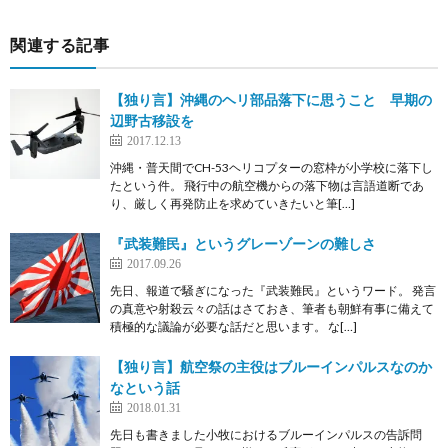
関連する記事
【独り言】沖縄のヘリ部品落下に思うこと 早期の
辺野古移設を
2017.12.13
沖縄・普天間でCH-53ヘリコプターの窓枠が小学校に落下し
たという件。 飛行中の航空機からの落下物は言語道断であ
り、厳しく再発防止を求めていきたいと筆[…]
『武装難民』というグレーゾーンの難しさ
2017.09.26
先日、報道で騒ぎになった『武装難民』というワード。 発言
の真意や射殺云々の話はさておき、筆者も朝鮮有事に備えて
積極的な議論が必要な話だと思います。 な[…]
【独り言】航空祭の主役はブルーインパルスなのか
なという話
2018.01.31
先日も書きました小牧におけるブルーインパルスの告訴問