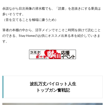
余談ながら目次画像の潜水艦でも、「読書」を息抜きにする乗員は
隊
上
多いそうです。
（音を立てることを極端に嫌うため）
自
筆者の本棚の中から、活字メインでそこそこ時間を掛けて読むこと
のできる、Stay Homeのお供にオススメ出来る本を紹介していきま
衛
自
す。
隊
衛
隊
雑
波乱万丈パイロット人生
学
トップガン奮戦記