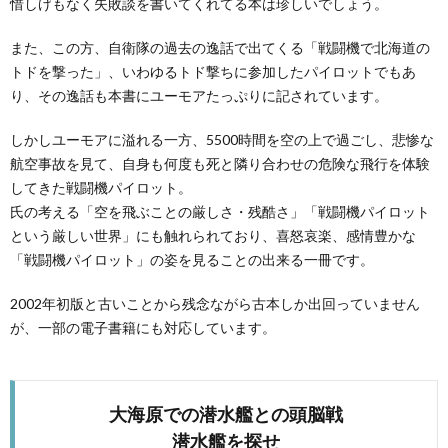
惜しげもなく失敗談を書いてくれてる本は珍しいでしょう。
また、この方、自衛隊の過去の逸話で出てくる「戦闘機で北海道の
トドを撃った」、いわゆるトド撃ちに参加したパイロットでもあ
り、その逸話も本書にユーモアたっぷりに記されています。
しかしユーモアに溢れる一方、5500時間を空の上で過ごし、悲惨な
航空事故を見て、自身も何度も死と隣り合わせの危険な飛行を体験
してきた戦闘機パイロット。
氏の考える「空を飛ぶことの厳しさ・残酷さ」「戦闘機パイロット
という厳しい世界」にも触れられており、喜怒哀楽、感情豊かな
「戦闘機パイロット」の姿を見ることの出来る一冊です。
2002年初版と古いことから残念ながら古本しか出回っていません
が、一部の電子書籍にも対応しています。
大海原での潜水艦との頭脳戦
潜水艦を探せ