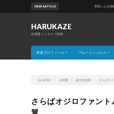
NEW ARTICLE
警察による熊駆除。「特
HARUKAZE
自衛隊ミリタリー情報
筆者プロフィール
ブルーインパルス
連絡・コンタクト
注意・画像使用について
展示演目解説(2016版)
自衛隊
航空自衛隊
さらばオ
HOME
さらばオジロファント
翼。