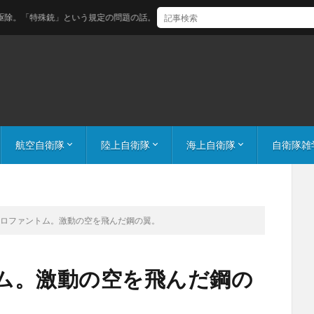
殊銃」という規定の問題の話。
航空自衛隊
陸上自衛隊
海上自衛隊
自衛隊雑
機体番号解説（空自）
航空自衛隊 飛行隊の数字の意味 桁数や頭の数字は何が違う？
百里基地ガイド
機体番号解説（陸自）
陸自航空機コールサイン
機体番号解説（海自）
護衛艦隊 編成
気になる
ジロファントム。激動の空を飛んだ鋼の翼。
ム。激動の空を飛んだ鋼の