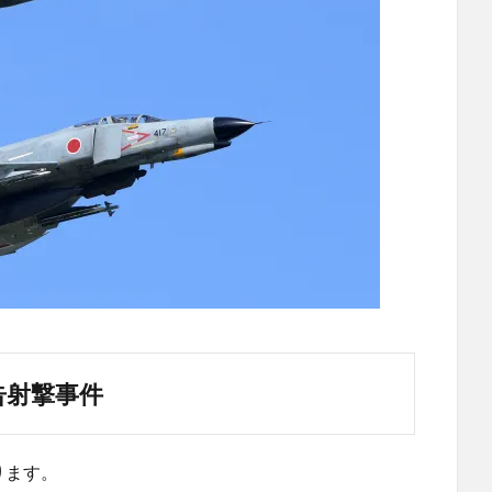
告射撃事件
ります。