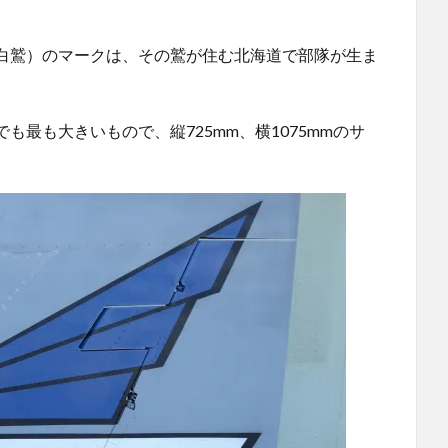
白鷲）のマークは、その鷲が住む北海道で部隊が生ま
最も大きいもので、縦725mm、横1075mmのサ