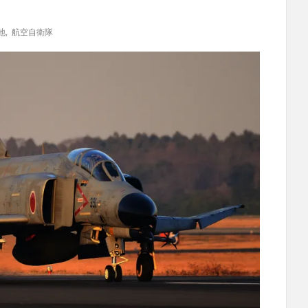
地
,
航空自衛隊