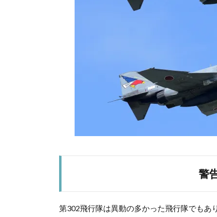
警
第302飛行隊は異動の多かった飛行隊でもあ