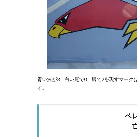
青い翼が3、白い尾で0、脚で2を現すマーク
す。
ベ