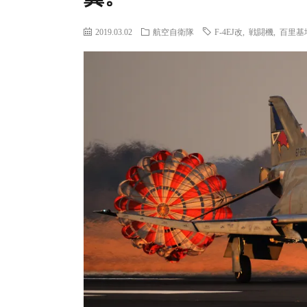
2019.03.02
航空自衛隊
F-4EJ改
,
戦闘機
,
百里基