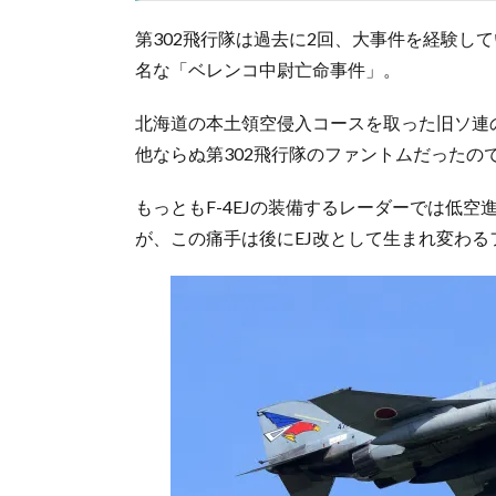
第302飛行隊は過去に2回、大事件を経験し
名な「ベレンコ中尉亡命事件」。
北海道の本土領空侵入コースを取った旧ソ連の
他ならぬ第302飛行隊のファントムだったの
もっともF-4EJの装備するレーダーでは低空
が、この痛手は後にEJ改として生まれ変わ