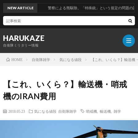
NEW ARTICLE
警察による熊駆除。「特殊銃」という規定の問題の話。
HARUKAZE
自衛隊ミリタリー情報
自衛隊雑学
気になる値段
【これ、いくら？】輸送機・
HOME
筆
【これ、いくら？】輸送機・哨戒
者
機のIRAN費用
プ
2018.05.23
気になる値段
自衛隊雑学
哨戒機
,
輸送機
,
雑学
ロ
ブ