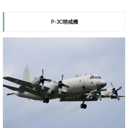
P-3C哨戒機