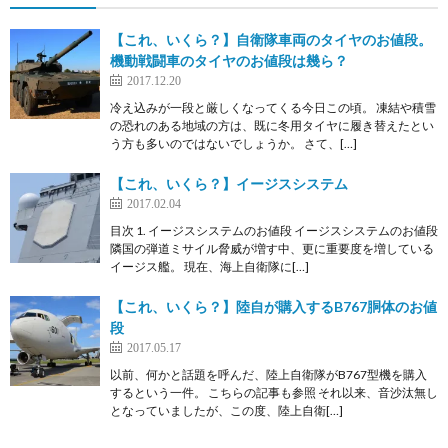
【これ、いくら？】自衛隊車両のタイヤのお値段。
機動戦闘車のタイヤのお値段は幾ら？
2017.12.20
冷え込みが一段と厳しくなってくる今日この頃。 凍結や積雪
の恐れのある地域の方は、既に冬用タイヤに履き替えたとい
う方も多いのではないでしょうか。 さて、[…]
【これ、いくら？】イージスシステム
2017.02.04
目次 1. イージスシステムのお値段 イージスシステムのお値段
隣国の弾道ミサイル脅威が増す中、更に重要度を増している
イージス艦。 現在、海上自衛隊に[…]
【これ、いくら？】陸自が購入するB767胴体のお値
段
2017.05.17
以前、何かと話題を呼んだ、陸上自衛隊がB767型機を購入
するという一件。 こちらの記事も参照 それ以来、音沙汰無し
となっていましたが、この度、陸上自衛[…]