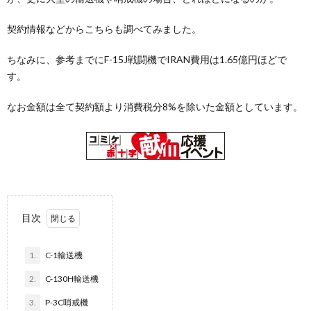
契約情報などからこちらも調べてみました。
隊
上
ちなみに、参考までにF-15J戦闘機でIRAN費用は1.65億円ほどで
自
す。
なお金額は全て契約額より消費税分8%を除いた金額としています。
衛
自
隊
衛
隊
目次
雑
1.
C-1輸送機
学
2.
C-130H輸送機
3.
P-3C哨戒機