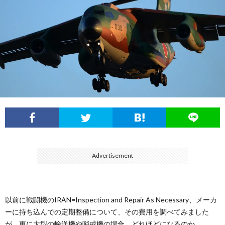
フ
ル
展
ィ
ー
航
ー
イ
空
ル
ン
自
パ
衛
ル
隊
陸
Advertisement
ス
上
自
以前に戦闘機のIRAN=
Inspection and Repair As Necessary、メーカ
ーに持ち込んでの定期整備について、その費用を調べてみました
衛
海
が、更に大型の輸送機や哨戒機の場合、どれほどになるのか。