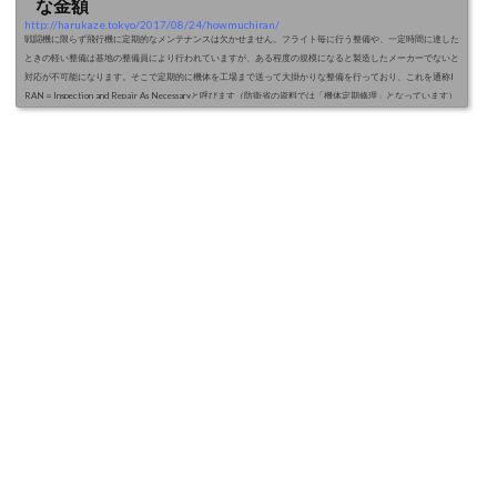
な金額
http://harukaze.tokyo/2017/08/24/howmuchiran/
戦闘機に限らず飛行機に定期的なメンテナンスは欠かせません。フライト毎に行う整備や、一定時間に達した
ときの軽い整備は基地の整備員により行われていますが、ある程度の規模になると製造したメーカーでないと
対応が不可能になります。そこで定期的に機体を工場まで送って大掛かりな整備を行っており、これを通称I
RAN＝Inspection and Repair As Necessaryと呼びます（防衛省の資料では「機体定期修理」となっています）
ちなみに国内の戦闘機は全て三菱重工が生産・ライセンス生産しているので、基本的にIRANも三菱重工が担
当します...