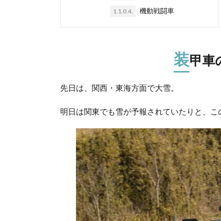
機動戦闘車
1.1.0.4.
装
甲車
先日は、関西・東海方面で大雪。
明日は関東でも雪が予報されていたりと、こ