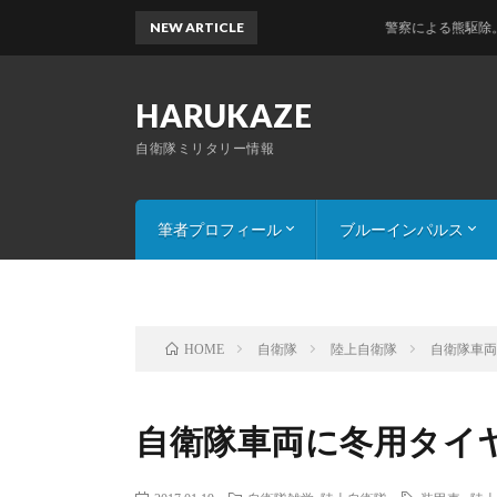
NEW ARTICLE
警察による熊駆除。「特殊銃」
HARUKAZE
自衛隊ミリタリー情報
筆者プロフィール
ブルーインパルス
連絡・コンタクト
注意・画像使用について
展示演目解説(2016版)
自衛隊
陸上自衛隊
自衛隊車
HOME
自衛隊車両に冬用タイ