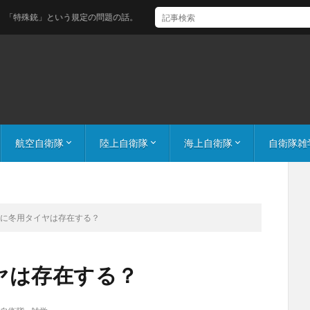
という規定の問題の話。
航空自衛隊
陸上自衛隊
海上自衛隊
自衛隊雑
機体番号解説（空自）
航空自衛隊 飛行隊の数字の意味 桁数や頭の数字は何が違う？
百里基地ガイド
機体番号解説（陸自）
陸自航空機コールサイン
機体番号解説（海自）
護衛艦隊 編成
気になる
両に冬用タイヤは存在する？
ヤは存在する？