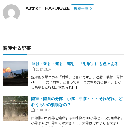
Author：HARUKAZE
投稿一覧
関連する記事
単射・並射・速射・連射 「射撃」にも色々ある
2017.03.07
銃や砲を撃つのを「射撃」と言いますが、連射・単射・斉射
etc… 一口に「射撃」と言っても、その撃ち方は様々。 しか
し統率した行動が求められ[…]
陸軍・陸自の分隊・小隊・中隊・・・それぞれ、ど
れくらいの規模なの？
2019.08.25
自衛隊の各部隊を編成する○○中隊や○○小隊といった組織名。
小隊よりは中隊の方が大きくて、大隊はそれよりも大きく