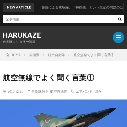
NEW ARTICLE
警察による熊駆除。「特殊銃」という規定の問題の話。
HARUKAZE
自衛隊ミリタリー情報
自衛隊
航空自衛隊
航空無線でよく聞く言葉①
HOME
筆
航空無線でよく聞く言葉①
者
2016.12.21
自衛隊雑学
航空自衛隊
エアバンド
,
雑学
プ
ロ
ブ