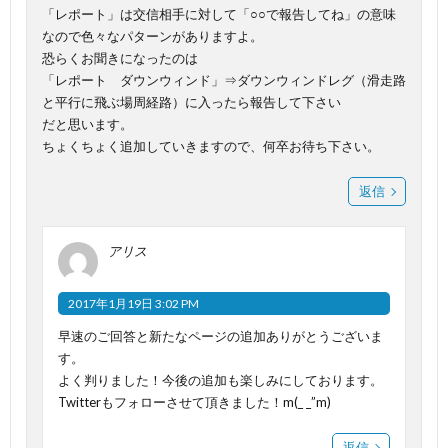
「レポート」は交信相手に対して「○○で報告してね」の意味
なので色々なパターンがありますよ。
恐らくお聞きになったのは
「レポート ダウンウィンド」⇒ダウンウィンドレグ（滑走路
と平行に飛ぶ場周経路）に入ったら報告して下さい
だと思います。
ちょくちょく追加していきますので、何卒お待ち下さい。
返信
アリス
2017年1月19日 3:02 PM
早速のご回答と新たなページの追加ありがとうございま
す。
よく判りました！今後の追加も楽しみにしております。
Twitterもフォローさせて頂きました！m(_ _”m)
返信