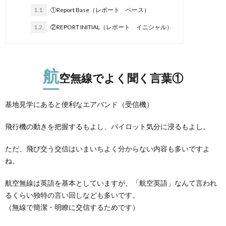
1.1.
①Report Base（レポート ベース）
隊
上
1.2.
②REPORT INITIAL（レポート イニシャル）
自
航
空無線でよく聞く言葉①
衛
自
基地見学にあると便利なエアバンド（受信機）
隊
衛
飛行機の動きを把握するもよし、パイロット気分に浸るもよし。
隊
ただ、飛び交う交信はいまいちよく分からない内容も多いですよ
ね。
雑
航空無線は英語を基本としていますが、「航空英語」なんて言われ
学
るくらい独特の言い回しなども多いです。
（無線で簡潔・明瞭に交信するためです）