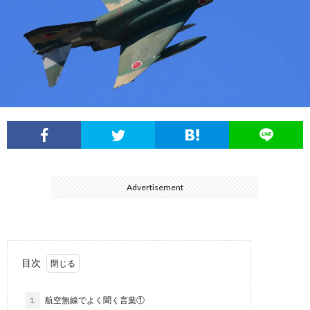
フ
ル
展
ィ
ー
航
ー
イ
空
ル
ン
自
パ
衛
Advertisement
ル
隊
陸
ス
上
目次
自
1.
航空無線でよく聞く言葉①
衛
海