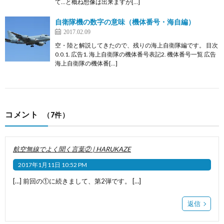
て…と概ね想像は出来ますが[…]
自衛隊機の数字の意味（機体番号・海自編）
2017.02.09
空・陸と解説してきたので、残りの海上自衛隊編です。 目次
0.0.1. 広告1. 海上自衛隊の機体番号表記2. 機体番号一覧 広告
海上自衛隊の機体番[…]
コメント
（7件）
航空無線でよく聞く言葉② | HARUKAZE
2017年1月11日 10:52 PM
[…] 前回の①に続きまして、第2弾です。 […]
返信