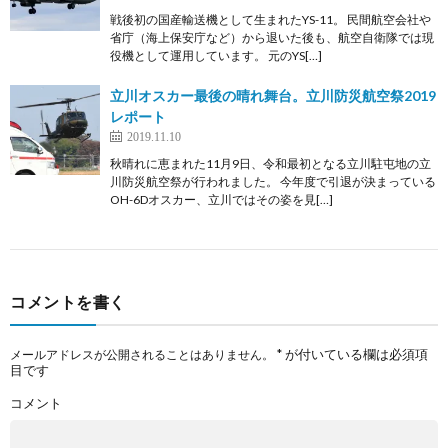
戦後初の国産輸送機として生まれたYS-11。 民間航空会社や
省庁（海上保安庁など）から退いた後も、航空自衛隊では現
役機として運用しています。 元のYS[…]
立川オスカー最後の晴れ舞台。立川防災航空祭2019
レポート
2019.11.10
秋晴れに恵まれた11月9日、令和最初となる立川駐屯地の立
川防災航空祭が行われました。 今年度で引退が決まっている
OH-6Dオスカー、立川ではその姿を見[…]
コメントを書く
*
が付いている欄は必須項
メールアドレスが公開されることはありません。
目です
コメント