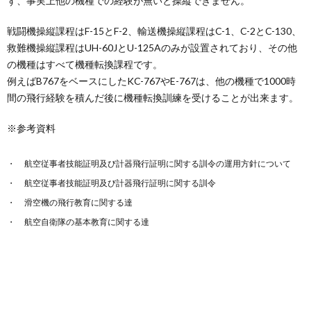
ず、事実上他の機種での経験が無いと操縦できません。
戦闘機操縦課程はF-15とF-2、輸送機操縦課程はC-1、C-2とC-130、
救難機操縦課程はUH-60JとU-125Aのみが設置されており、その他
の機種はすべて機種転換課程です。
例えばB767をベースにしたKC-767やE-767は、他の機種で1000時
間の飛行経験を積んだ後に機種転換訓練を受けることが出来ます。
※参考資料
航空従事者技能証明及び計器飛行証明に関する訓令の運用方針について
航空従事者技能証明及び計器飛行証明に関する訓令
滑空機の飛行教育に関する達
航空自衛隊の基本教育に関する達