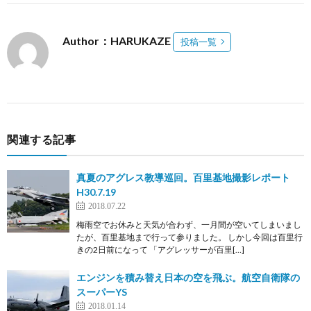
Author：HARUKAZE
投稿一覧
関連する記事
真夏のアグレス教導巡回。百里基地撮影レポート
H30.7.19
2018.07.22
梅雨空でお休みと天気が合わず、一月間が空いてしまいまし
たが、百里基地まで行って参りました。 しかし今回は百里行
きの2日前になって 「アグレッサーが百里[…]
エンジンを積み替え日本の空を飛ぶ。航空自衛隊の
スーパーYS
2018.01.14