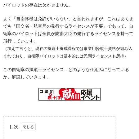
パイロットの存在は欠かせません。
隊
上
よく「自衛隊機は免許がいらない」と言われますが、これはあくま
でも「国交省・航空局の発行するライセンスが不要」であって、自
自
衛隊のパイロットは全員が防衛大臣の発行するライセンスを持って
飛行しています。
（加えて言うと、現在の操縦士養成課程では事業用操縦士資格が組み込
衛
自
まれており、自衛隊パイロットは基本的には民間ライセンスも所持）
隊
衛
この自衛隊の操縦士ライセンス、どのような仕組みになっている
か、解説していきます。
隊
雑
学
目次