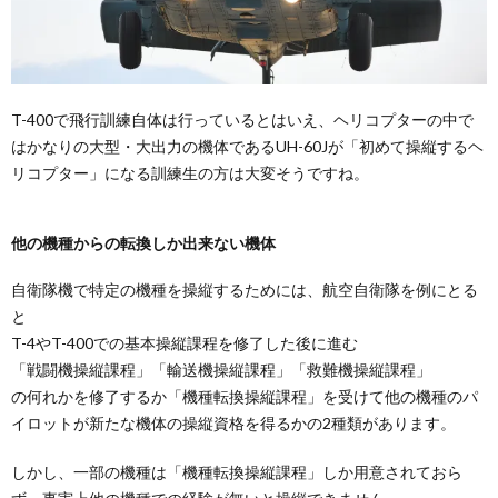
T-400で飛行訓練自体は行っているとはいえ、ヘリコプターの中で
はかなりの大型・大出力の機体であるUH-60Jが「初めて操縦するヘ
リコプター」になる訓練生の方は大変そうですね。
他の機種からの転換しか出来ない機体
自衛隊機で特定の機種を操縦するためには、航空自衛隊を例にとる
と
T-4やT-400での基本操縦課程を修了した後に進む
「戦闘機操縦課程」「輸送機操縦課程」「救難機操縦課程」
の何れかを修了するか「機種転換操縦課程」を受けて他の機種のパ
イロットが新たな機体の操縦資格を得るかの2種類があります。
しかし、一部の機種は「機種転換操縦課程」しか用意されておら