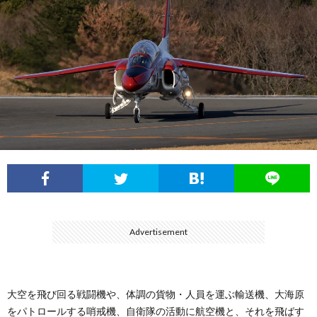
フ
ル
展
ィ
ー
航
ー
イ
空
ル
ン
自
パ
衛
ル
隊
陸
Advertisement
ス
上
自
大空を飛び回る戦闘機や、体調の貨物・人員を運ぶ輸送機、大海原
をパトロールする哨戒機、自衛隊の活動に航空機と、それを飛ばす
衛
海