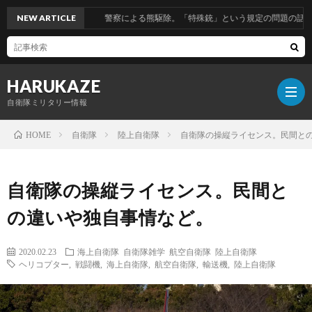
NEW ARTICLE
警察による熊駆除。「特殊銃」という規定の問題の話。
HARUKAZE
自衛隊ミリタリー情報
自衛隊
陸上自衛隊
自衛隊の操縦ライセンス。民間と
HOME
筆
自衛隊の操縦ライセンス。民間と
者
の違いや独自事情など。
プ
2020.02.23
海上自衛隊
自衛隊雑学
航空自衛隊
陸上自衛隊
ヘリコプター
,
戦闘機
,
海上自衛隊
,
航空自衛隊
,
輸送機
,
陸上自衛隊
ロ
ブ