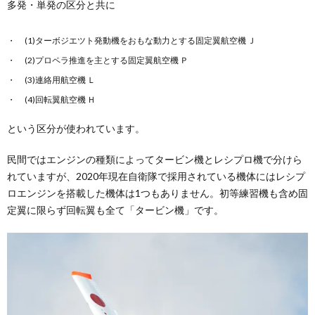
多発・単発の区分と共に
(1)ターボジエツト発動機をおもな動力とする固定翼航空機 Ｊ
(2)プロペラ推進を主とする固定翼航空機 Ｐ
(3)連絡用航空機 Ｌ
(4)回転翼航空機 Ｈ
という区分が使われています。
民間ではエンジンの種類によってタービン機とレシプロ機で分けら
れていますが、2020年現在自衛隊で採用されている機体にはレシプ
ロエンジンを搭載した機体は1つもありません。初等練習機も含め固
定翼に限らず回転翼も全て「タービン機」です。