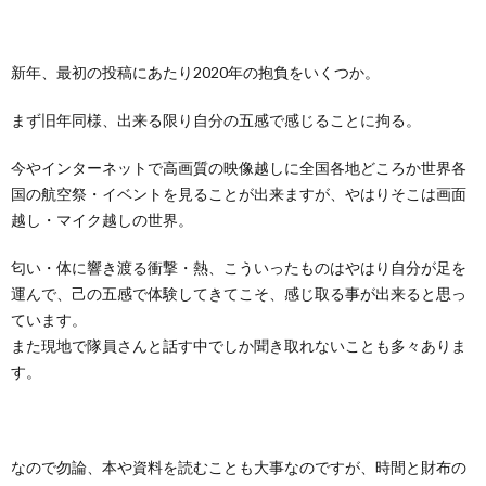
隊
上
新年、最初の投稿にあたり2020年の抱負をいくつか。
自
まず旧年同様、出来る限り自分の五感で感じることに拘る。
今やインターネットで高画質の映像越しに全国各地どころか世界各
衛
自
国の航空祭・イベントを見ることが出来ますが、やはりそこは画面
越し・マイク越しの世界。
隊
衛
匂い・体に響き渡る衝撃・熱、こういったものはやはり自分が足を
隊
運んで、己の五感で体験してきてこそ、感じ取る事が出来ると思っ
ています。
また現地で隊員さんと話す中でしか聞き取れないことも多々ありま
雑
す。
学
なので勿論、本や資料を読むことも大事なのですが、時間と財布の