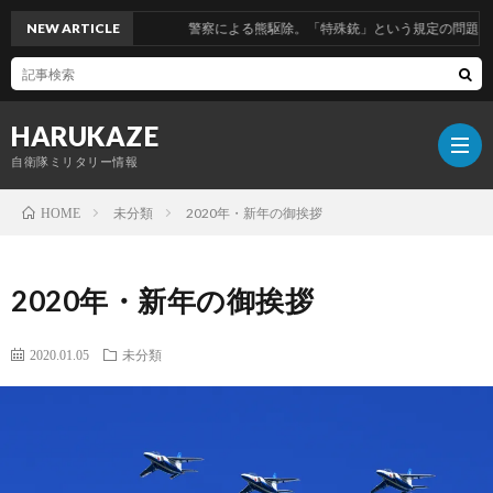
NEW ARTICLE
警察による熊駆除。「特殊銃」という規定の問題の話
HARUKAZE
自衛隊ミリタリー情報
未分類
2020年・新年の御挨拶
HOME
筆
2020年・新年の御挨拶
者
2020.01.05
未分類
プ
ロ
ブ