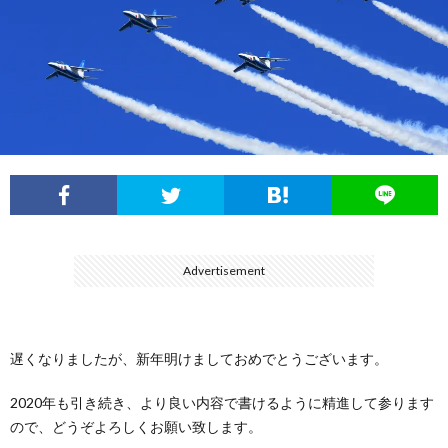
フ
ル
展
ィ
ー
航
ー
イ
空
ル
ン
自
パ
衛
Advertisement
ル
隊
陸
ス
上
遅くなりましたが、新年明けましておめでとうございます。
自
2020年も引き続き、より良い内容で書けるように精進して参ります
ので、どうぞよろしくお願い致します。
衛
海