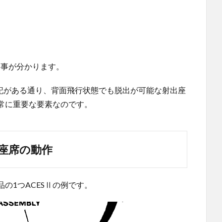
る事が分かります。
0°の表記がある通り、背面飛行状態でも脱出が可能な射出座
常に重要な要素なのです。
座席の動作
の1つACESⅡの例です。