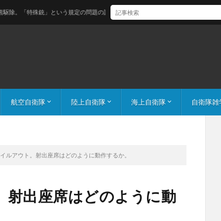
「特殊銃」という規定の問題の話。
航空自衛隊
陸上自衛隊
海上自衛隊
自衛隊雑
機体番号解説（空自）
航空自衛隊 飛行隊の数字の意味 桁数や頭の数字は何が違う？
百里基地ガイド
機体番号解説（陸自）
陸自航空機コールサイン
機体番号解説（海自）
護衛艦隊 編成
気になる
ベイルアウト。射出座席はどのように動作するか。
。射出座席はどのように動