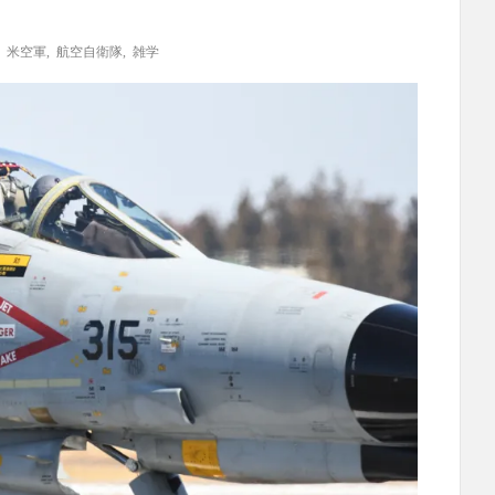
,
米空軍
,
航空自衛隊
,
雑学