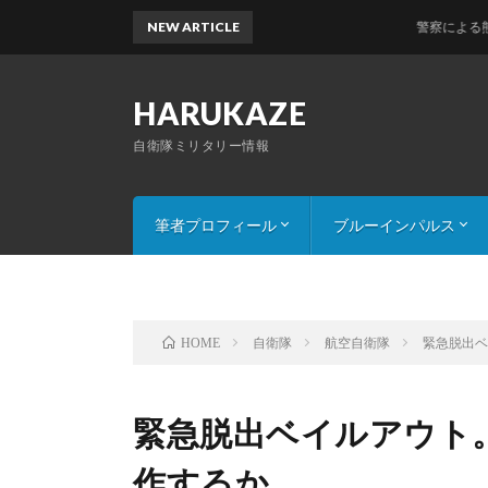
NEW ARTICLE
警察による熊駆除。
HARUKAZE
自衛隊ミリタリー情報
筆者プロフィール
ブルーインパルス
連絡・コンタクト
注意・画像使用について
展示演目解説(2016版)
自衛隊
航空自衛隊
緊急脱出
HOME
緊急脱出ベイルアウト
作するか。