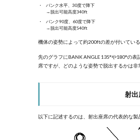
バンク水平、30度で降下
→脱出可能高度340ft
バンク90度、60度で降下
→脱出可能高度540ft
機体の姿勢によって約200ftの差が付いてい
先のグラフにBANK ANGLE 135°や18
席ですが、どのような姿勢で脱出するかは非
射出
以下に記述するのは、射出座席の代表的な製品