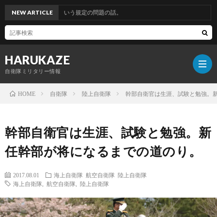
除。「特殊銃」という規定の問題の話。
NEW ARTICLE
HARUKAZE
自衛隊ミリタリー情報
自衛隊
陸上自衛隊
幹部自衛官は生涯、試験と勉強。
HOME
筆
幹部自衛官は生涯、試験と勉強。新
者
任幹部が将になるまでの道のり。
プ
2017.08.01
海上自衛隊
航空自衛隊
陸上自衛隊
海上自衛隊
,
航空自衛隊
,
陸上自衛隊
ロ
ブ