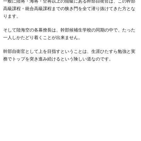
一般に陸将・海将・空将以上の階級にある幹部自衛官は、この幹部
高級課程・統合高級課程までの狭き門を全て潜り抜けてきた方とな
ります。
そして陸海空の各幕僚長は、幹部候補生学校の同期の中で、たった
一人しかたどり着くことが出来ません。
幹部自衛官として上を目指すということは、生涯ひたすら勉強と実
務でトップを突き進み続けるという険しい道なのです。