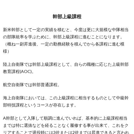
幹部上級課程
新米幹部として一定の実績を積むと、今度は更に大規模な中隊相当
の部隊統率を学ぶために、幹部上級課程に進むことになります。
（概ね一尉昇進後、一定の勤務経験を積んでから各課程に進む模
様）
陸上自衛隊では幹部上級課程として、自らの職種に応じた上級幹部
教育課程(AOC)。
航空自衛隊では幹部普通課程。
海上自衛隊においては、この上級課程に相当するものとして中級幹
部特技課程というコースが存在します。
A幹部として入隊して順調に進んでいれば、基本的に上級課程相当
までは特に選抜などを経ることなく履修する事が出来て、これをク
リアすることで退役時には3佐または2佐までは昇進できると言われ