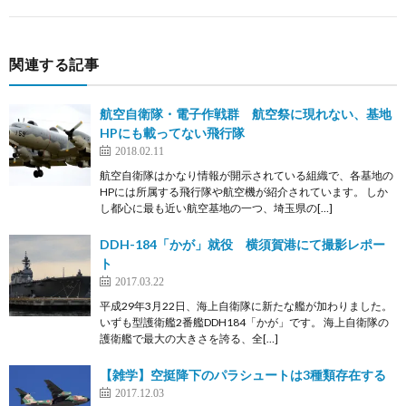
関連する記事
航空自衛隊・電子作戦群 航空祭に現れない、基地
HPにも載ってない飛行隊
2018.02.11
航空自衛隊はかなり情報が開示されている組織で、各基地の
HPには所属する飛行隊や航空機が紹介されています。 しか
し都心に最も近い航空基地の一つ、埼玉県の[…]
DDH-184「かが」就役 横須賀港にて撮影レポー
ト
2017.03.22
平成29年3月22日、海上自衛隊に新たな艦が加わりました。
いずも型護衛艦2番艦DDH184「かが」です。 海上自衛隊の
護衛艦で最大の大きさを誇る、全[…]
【雑学】空挺降下のパラシュートは3種類存在する
2017.12.03