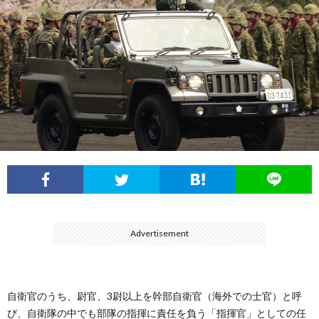
フ
ル
展
ィ
ー
航
ー
イ
空
ル
ン
自
パ
衛
ル
隊
陸
Advertisement
ス
上
自
自衛官のうち、尉官、3尉以上を幹部自衛官（海外での士官）と呼
び、自衛隊の中でも部隊の指揮に責任を負う「指揮官」としての任
衛
海