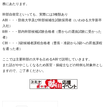
務にあたります。
隊
上
幹部自衛官といっても、実際には3種類あり
A幹・・・防衛大学及び幹部候補生試験採用者（いわゆる大学新卒
自
入社）
B幹・・・部内幹部候補試験合格者（曹からの選抜試験に受かった
者）
衛
自
C幹・・・3尉候補者課程合格者（曹長・准尉から3尉への昇進課程
を通った者）
隊
衛
ここでは主要幹部の大半を占めるA幹で説明していきます。
隊
また話がややこしくなるため医官・操縦士などの特例も対象外とし
ますので、ご了承ください。
雑
学