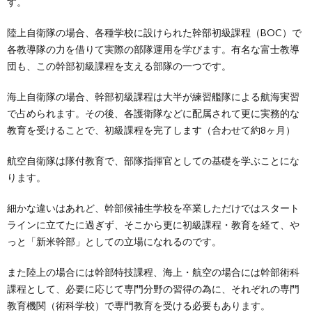
す。
陸上自衛隊の場合、各種学校に設けられた幹部初級課程（BOC）で
各教導隊の力を借りて実際の部隊運用を学びます。有名な富士教導
団も、この幹部初級課程を支える部隊の一つです。
海上自衛隊の場合、幹部初級課程は大半が練習艦隊による航海実習
で占められます。その後、各護衛隊などに配属されて更に実務的な
教育を受けることで、初級課程を完了します（合わせて約8ヶ月）
航空自衛隊は隊付教育で、部隊指揮官としての基礎を学ぶことにな
ります。
細かな違いはあれど、幹部候補生学校を卒業しただけではスタート
ラインに立てたに過ぎず、そこから更に初級課程・教育を経て、や
っと「新米幹部」としての立場になれるのです。
また陸上の場合には幹部特技課程、海上・航空の場合には幹部術科
課程として、必要に応じて専門分野の習得の為に、それぞれの専門
教育機関（術科学校）で専門教育を受ける必要もあります。