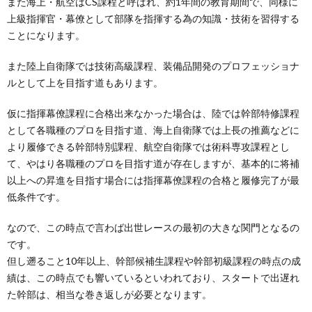
また海上・航空はCS課程と呼ばれ、約1年間の教育期間で、同様に
上級指揮官・幕僚として部隊を指揮する為の知識・技術を習得する
ことになります。
また陸上自衛隊では技術高級課程、装備品開発のプロフェッショナ
ルとして上を目指す道もあります。
仮に指揮幕僚課程に合格出来なかった場合は、陸では幹部特修課程
として各職種のプロを目指す道、海上自衛隊では上長の推薦などに
より履修できる幹部特別課程、航空自衛隊では術科専攻課程とし
て、やはり各職種のプロを目指す道が存在しますが、基本的に将補
以上への昇進を目指す場合には指揮幕僚課程の合格と履修完了が最
低条件です。
なので、この時点で言わば出世レースの最初の大きな関門となるの
です。
但し遡ること10年以上、幹部候補生課程や幹部初級課程の時点の成
績は、この時点でも響いているといわれており、スタートで出遅れ
た幹部は、相当な巻き返しが必要となります。