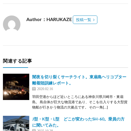
Author：HARUKAZE
投稿一覧
関連する記事
闇夜を切り裂くサーチライト。東扇島ヘリコプター
離着陸訓練レポート。
2020.02.16
羽田空港からほど近いところにある神奈川県川崎市・東扇
島。 島自体が巨大な物流港であり、そこを出入りする大型貨
物船が行きかう物流の大拠点です。 その一角[…]
J型・K型・L型 どこが変わったSH-60。乗員の方
に聞いてみた。
2025.10.28