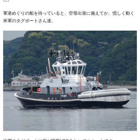
軍港めぐりの船を待っていると、空母出港に備えてか、慌しく動く
隊
上
米軍のタグボートさん達。
自
衛
自
隊
衛
隊
雑
学