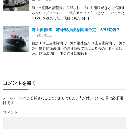
海上自衛隊の護衛艦に搭載され、主に対潜哨戒などで活躍す
るヘリコプターSH-60。 現在数の上で主力となっているのは
SH-60Jを改良した二代目にあたる[…]
海上自衛隊・海外製小銃を調達予定。SBU装備？
2017.01.25
目次 1. 海上自衛隊向け・海外製小銃？ 海上自衛隊向け・海外
製小銃？ 防衛装備庁の調達情報で気になるものがありまし
た。 防衛装備庁・中央調達に関わる[…]
コメントを書く
*
が付いている欄は必須項
メールアドレスが公開されることはありません。
目です
コメント