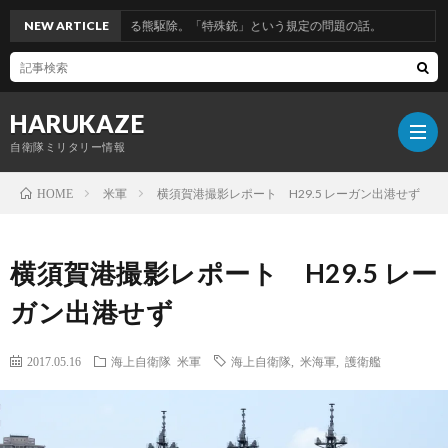
警察による熊駆除。「特殊銃」という規定の問題の話。
NEW ARTICLE
HARUKAZE
自衛隊ミリタリー情報
米軍
横須賀港撮影レポート H29.5 レーガン出港せず
HOME
筆
横須賀港撮影レポート H29.5 レー
者
ガン出港せず
プ
2017.05.16
海上自衛隊
米軍
海上自衛隊
,
米海軍
,
護衛艦
ロ
ブ