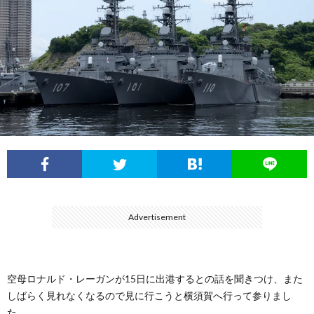
フ
ル
展
ィ
ー
航
ー
イ
空
ル
ン
自
パ
衛
ル
隊
陸
Advertisement
ス
上
自
空母ロナルド・レーガンが15日に出港するとの話を聞きつけ、また
しばらく見れなくなるので見に行こうと横須賀へ行って参りまし
衛
海
た。